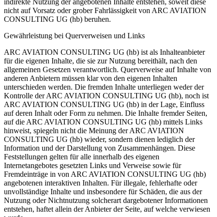
indirekte Nutzung der angebotenen Inhalte entstehen, soweit diese
nicht auf Vorsatz oder grober Fahrlässigkeit von ARC AVIATION
CONSULTING UG (hb) beruhen.
Gewährleistung bei Querverweisen und Links
ARC AVIATION CONSULTING UG (hb) ist als Inhalteanbieter
für die eigenen Inhalte, die sie zur Nutzung bereithält, nach den
allgemeinen Gesetzen verantwortlich. Querverweise auf Inhalte von
anderen Anbietern müssen klar von den eigenen Inhalten
unterschieden werden. Die fremden Inhalte unterliegen weder der
Kontrolle der ARC AVIATION CONSULTING UG (hb), noch ist
ARC AVIATION CONSULTING UG (hb) in der Lage, Einfluss
auf deren Inhalt oder Form zu nehmen. Die Inhalte fremder Seiten,
auf die ARC AVIATION CONSULTING UG (hb) mittels Links
hinweist, spiegeln nicht die Meinung der ARC AVIATION
CONSULTING UG (hb) wieder, sondern dienen lediglich der
Information und der Darstellung von Zusammenhängen. Diese
Feststellungen gelten für alle innerhalb des eigenen
Internetangebotes gesetzten Links und Verweise sowie für
Fremdeinträge in von ARC AVIATION CONSULTING UG (hb)
angebotenen interaktiven Inhalten. Für illegale, fehlerhafte oder
unvollständige Inhalte und insbesondere für Schäden, die aus der
Nutzung oder Nichtnutzung solcherart dargebotener Informationen
entstehen, haftet allein der Anbieter der Seite, auf welche verwiesen